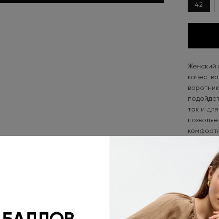
42
Женский 
качества
воротник
подойдет
так и дл
позволяе
комфортн
архитект
Универса
сочетает
классиче
СОСТАВ