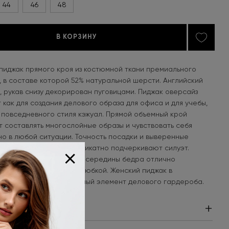
44
46
48
В КОРЗИНУ
пиджак прямого кроя из костюмной ткани премиального
, в составе которой 52% натуральной шерсти. Английский
, рукав снизу декорирован пуговицами. Пиджак оверсайз
 как для создания делового образа для офиса и для учебы,
я повседневного стиля кэжуал. Прямой объемный крой
т составлять многослойные образы и чувствовать себя
о в любой ситуации. Точность посадки и выверенные
+
урные линии жакета деликатно подчеркивают силуэт.
льная длина изделия до середины бедра отлично
ся как с брюками, так и юбкой. Женский пиджак в
ском стиле - обязательный элемент делового гардероба.
+
 И УХОД