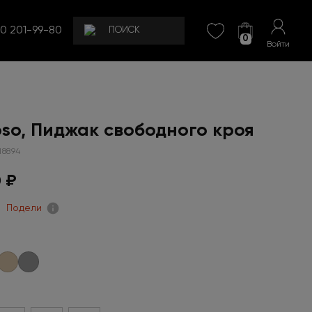
00 201-99-80
0
Войти
oso, Пиджак свободного кроя
18894
 ₽
Подели