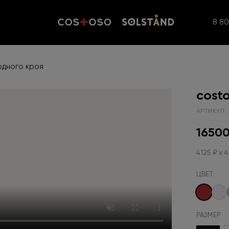
8 8
одного кроя
cost
АРТИКУЛ: 
16500
4125 ₽ x 4
ЦВЕТ
РАЗМЕР