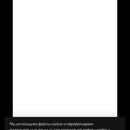
ЛИЧНЫЙ КАБИНЕТ
КОНТАКТЫ
8 800 201-99-80
info@costoso.ru
г.Чебоксары, ТЦ "Мега Молл",
ул. Калинина, 105А
Мы используем файлы cookie и обрабатываем
2023-2026 © Costoso
официальный партнер