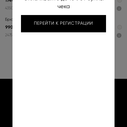
17400 ₽
чека
4350 ₽ x 4
Подели
Брюки Нуа
ПЕРЕЙТИ К РЕГИСТРАЦИИ
9900 ₽
2475 ₽ x 4
Подели
КАТАЛОГ
LOOKBOOK
ДОСТАВКА
ВОЗВРАТ
ПУБЛИЧНАЯ ОФЕРТА