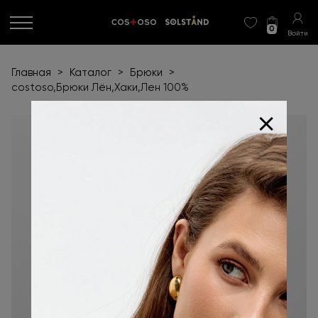
0
Войти
Главная
>
Каталог
>
Брюки
>
costoso,Брюки Лён,Хаки,Лен 100%
+