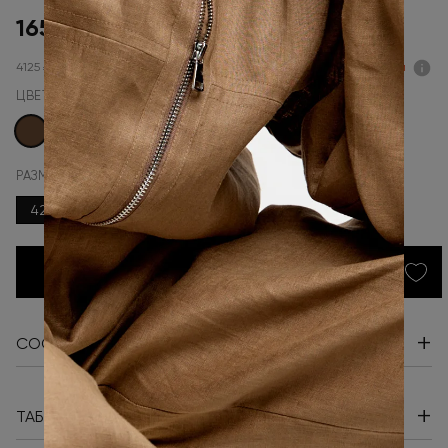
16500 ₽
4125 ₽ x 4
Подели
ЦВЕТ
РАЗМЕР
42
48
50
В КОРЗИНУ
+
СОСТАВ И УХОД
+
ТАБЛИЦА РАЗМЕРОВ