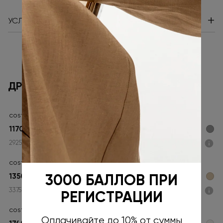
+
УСЛОВИЯ ДОСТАВКИ
ДРУГИЕ МОДЕЛИ
costoso,Костюмные брюки
11700 ₽
2925 ₽ x 4
Подели
costoso,Брюки Версен полоска костюмная
13500 ₽
3000 БАЛЛОВ ПРИ
3375 ₽ x 4
Подели
РЕГИСТРАЦИИ
costoso, Брюки Джульет плательная
Оплачивайте до 10% от суммы