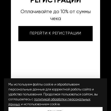
РЕГИСТРАЦИИ
8 800 201-99-80
Оплачивайте до 10% от суммы
info@costoso.ru
чека
г.Чебоксары, ТЦ "Мега Молл",
ПЕРЕЙТИ К РЕГИСТРАЦИИ
ул. Калинина, 105А
Мы используем файлы cookie и обрабатываем
2023-2026 © Costoso
официальный партнер
персональные данные для корректной работы сайта и
удобства пользования. Продолжая пользоваться сайтом, вы
соглашаетесь с
политикой обработки персональных
данных
и использованием cookie.