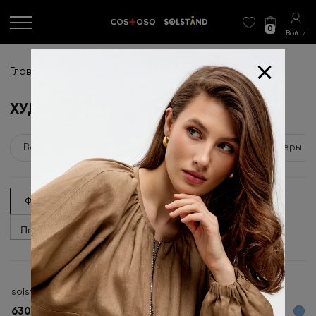
0
Войти
+
Главная
>
Каталог
>
Худи
ХУДИ
Все
бермуды
Блузки
блузоны
Бомберы
ФИЛЬТРЫ
1–1 из 1
По новизне
solstand,Худи Футер 3-х нитка начес
6300 ₽